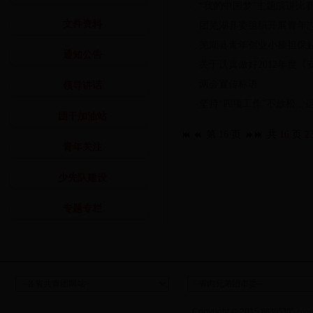
“我的中国梦”主题演讲比
文件资料
团芜湖县委组织开展青年
芜湖县青年创业小额担保
通知公告
关于认真做好2012年度
两会宣传标语
领导讲话
坚持“四项工作”不放松，
团干加油站
第
16
页
共
16
页
2
青年关注
少先队建设
专题专栏
Copyright © 2015
68365365.com