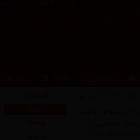
首页
基层信息
工作动态
芜湖县团委
您当前所在的位置：
首页
>
工作动态
第
16
页
共
16
页
2
基层信息
团县委组织青年志愿者开
芜湖县“瑞丰商博城爱心助
青企风采